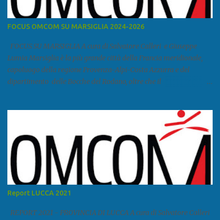
FOCUS OMCOM SU MARSIGLIA 2024-2026
FOCUS SU MARSIGLIA A cura di Salvatore Calleri e Giuseppe
Lumia Marsiglia è la più grande città della Francia meridionale,
capoluogo della regione Provenza-Alpi-Costa Azzurra e del
dipartimento delle Bocche del Rodano, oltre che il
primo porto della Francia, quarto del Mediterraneo e a livello
europeo. Ha 870 731 abitanti stimati nel 2021 e ben 1.895.600
come area metropolitana. Studiare quanto succede a Marsiglia è
molto importante per la geopolitica narcomafiosa perché
Marsiglia ha il porto in asse con la Corsica, Genova, Livorno e
Napoli e le banlieu gemellate con le periferie milanesi. Secondo il
rapporto della DCSA è uno dei principali scali del narcotraffico dal
sudamerica, in particolare Ecuador e Cile. Marsiglia è una città
multietnica, con un 40 per cento di islamici e nonostante questo e
Report LUCCA 2021
nonostante il forte tasso di criminalità che attira molti giovani,
emerge a prescindere dalla religione una forte identità ...
REPORT 2021 - PROVINCIA DI LUCCA A cura di Salvatore Calleri