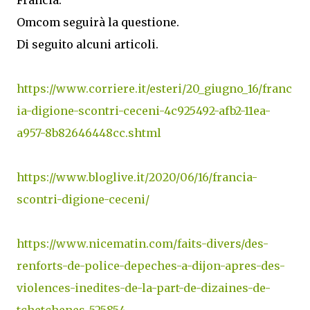
Francia.
Omcom seguirà la questione.
Di seguito alcuni articoli.
https://www.corriere.it/esteri/20_giugno_16/franc
ia-digione-scontri-ceceni-4c925492-afb2-11ea-
a957-8b82646448cc.shtml
https://www.bloglive.it/2020/06/16/francia-
scontri-digione-ceceni/
https://www.nicematin.com/faits-divers/des-
renforts-de-police-depeches-a-dijon-apres-des-
violences-inedites-de-la-part-de-dizaines-de-