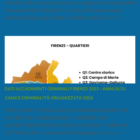
e Renato Scalia La provincia di Lucca è una provincia italiana della
Toscana di 393.000 abitanti. È la terza provincia toscana per
numero di abitanti (preceduta solo dalle province di Firenze e Pisa)
ed è la sesta provincia toscana per superficie. Confina a ovest con il
mar Ligure, a nord - ovest con la provincia di Massa e Carrara, a
nord con l'Emilia-Romagna (province di Reggio Emilia e Modena),
a est con le province di Pistoia e di Firenze, a sud con la provincia di
Pisa. Si può suddividere la provincia in quattro zone: Ÿ la Piana di
Lucca Ÿ la Versilia Ÿ la Media Valle del Serchio Ÿ la Garfagnana
Fonte: wikipedia Presenze mafiose e criminali (principali) Le
presenze mafiose in provincia sono assai rilevanti. Si segnala che
nella relazione del 2001 della Commissione parlamentare
DATI ACCADIMENTI CRIMINALI FIRENZE 2025 - ANALISI SU
d’inchiesta sul fenomeno della mafia, si legge: “… ‘ndrangheta … a
GANG E CRIMINALITÀ ORGANIZZATA 2026
Livorno e Lucca agiscono i clan dei Fedele...” Dalla ricerc...
PARTE ANALITICA RICICLAGGIO DENARO SPORCO I SETTORI
COLPITI SONO: • RISTORAZIONE • ALBERGHI • B&B •
RIVENDITORI CON NEGOZI SENZA ACQUIRENTI • FARMACIA •
ATTIVITÀ VARIE Le 5 domande che bisogna porsi per capire e