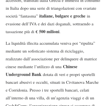
accessori, transitati dalla Grecia e immessi in consumo
in Italia dopo una serie di triangolazioni con svariate
italiane, bulgare e greche
società “fantasma”
in
evasione dell’IVA e dei dazi doganali, sottraendo a
€ 500 milioni
tassazione più di
.
La liquidità illecita accumulata veniva poi “ripulita”
mediante un sofisticato sistema di riciclaggio,
realizzato dall’associazione per delinquere di matrice
Chinese
cinese mediante l’utilizzo di una
Underground Bank
dotata di veri e propri sportelli
bancari abusivi e occulti, situati in Civitanova Marche
e Corridonia. Presso i tre sportelli bancari, celati
all’interno di una villa, di un’agenzia viaggi e di un
Cash&Carry, l’organizzazione cinese si occupava di