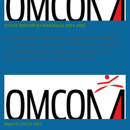
FOCUS OMCOM SU MARSIGLIA 2024-2026
FOCUS SU MARSIGLIA A cura di Salvatore Calleri e Giuseppe
Lumia Marsiglia è la più grande città della Francia meridionale,
capoluogo della regione Provenza-Alpi-Costa Azzurra e del
dipartimento delle Bocche del Rodano, oltre che il
primo porto della Francia, quarto del Mediterraneo e a livello
europeo. Ha 870 731 abitanti stimati nel 2021 e ben 1.895.600
come area metropolitana. Studiare quanto succede a Marsiglia è
molto importante per la geopolitica narcomafiosa perché
Marsiglia ha il porto in asse con la Corsica, Genova, Livorno e
Napoli e le banlieu gemellate con le periferie milanesi. Secondo il
rapporto della DCSA è uno dei principali scali del narcotraffico dal
sudamerica, in particolare Ecuador e Cile. Marsiglia è una città
multietnica, con un 40 per cento di islamici e nonostante questo e
Report LUCCA 2021
nonostante il forte tasso di criminalità che attira molti giovani,