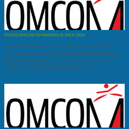
FOCUS OMCOM SU MARSIGLIA 2024-2026
FOCUS SU MARSIGLIA A cura di Salvatore Calleri e Giuseppe
Lumia Marsiglia è la più grande città della Francia meridionale,
capoluogo della regione Provenza-Alpi-Costa Azzurra e del
dipartimento delle Bocche del Rodano, oltre che il
primo porto della Francia, quarto del Mediterraneo e a livello
europeo. Ha 870 731 abitanti stimati nel 2021 e ben 1.895.600
come area metropolitana. Studiare quanto succede a Marsiglia è
molto importante per la geopolitica narcomafiosa perché
Marsiglia ha il porto in asse con la Corsica, Genova, Livorno e
Napoli e le banlieu gemellate con le periferie milanesi. Secondo il
rapporto della DCSA è uno dei principali scali del narcotraffico dal
sudamerica, in particolare Ecuador e Cile. Marsiglia è una città