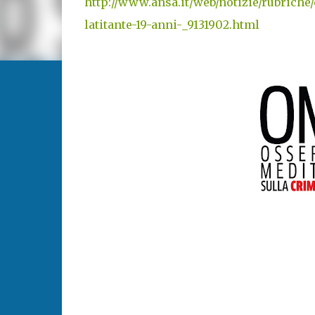
http://www.ansa.it/web/notizie/rubrich
latitante-19-anni-_9131902.html