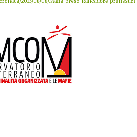
e/cronaca/2013/08/08/Mafia-preso-Rancadore-prufissuri