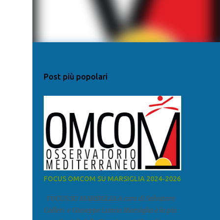
-
Post più popolari
FOCUS OMCOM SU MARSIGLIA 2024-2026
FOCUS SU MARSIGLIA A cura di Salvatore
Calleri e Giuseppe Lumia Marsiglia è la più