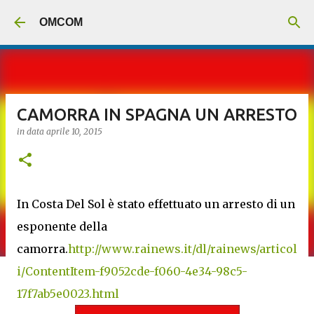
Passa ai contenuti principali
OMCOM
CAMORRA IN SPAGNA UN ARRESTO
in data
aprile 10, 2015
In Costa Del Sol è stato effettuato un arresto di un
esponente della
camorra.
http://www.rainews.it/dl/rainews/articol
i/ContentItem-f9052cde-f060-4e34-98c5-
17f7ab5e0023.html