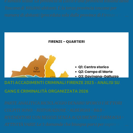
e Renato Scalia La provincia di Lucca è una provincia italiana della
Toscana di 393.000 abitanti. È la terza provincia toscana per
numero di abitanti (preceduta solo dalle province di Firenze e Pisa)
ed è la sesta provincia toscana per superficie. Confina a ovest con il
mar Ligure, a nord - ovest con la provincia di Massa e Carrara, a
nord con l'Emilia-Romagna (province di Reggio Emilia e Modena),
a est con le province di Pistoia e di Firenze, a sud con la provincia di
Pisa. Si può suddividere la provincia in quattro zone: Ÿ la Piana di
Lucca Ÿ la Versilia Ÿ la Media Valle del Serchio Ÿ la Garfagnana
Fonte: wikipedia Presenze mafiose e criminali (principali) Le
presenze mafiose in provincia sono assai rilevanti. Si segnala che
nella relazione del 2001 della Commissione parlamentare
DATI ACCADIMENTI CRIMINALI FIRENZE 2025 - ANALISI SU
d’inchiesta sul fenomeno della mafia, si legge: “… ‘ndrangheta … a
GANG E CRIMINALITÀ ORGANIZZATA 2026
Livorno e Lucca agiscono i clan dei Fedele...” Dalla ricerc...
PARTE ANALITICA RICICLAGGIO DENARO SPORCO I SETTORI
COLPITI SONO: • RISTORAZIONE • ALBERGHI • B&B •
RIVENDITORI CON NEGOZI SENZA ACQUIRENTI • FARMACIA •
ATTIVITÀ VARIE Le 5 domande che bisogna porsi per capire e
comprendere se siamo di fronte ad un caso di riciclaggio sono: •