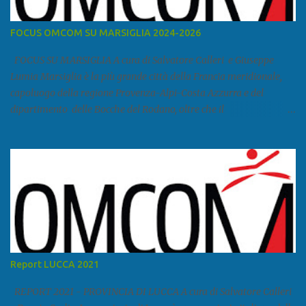
FOCUS OMCOM SU MARSIGLIA 2024-2026
FOCUS SU MARSIGLIA A cura di Salvatore Calleri e Giuseppe
Lumia Marsiglia è la più grande città della Francia meridionale,
capoluogo della regione Provenza-Alpi-Costa Azzurra e del
dipartimento delle Bocche del Rodano, oltre che il
primo porto della Francia, quarto del Mediterraneo e a livello
europeo. Ha 870 731 abitanti stimati nel 2021 e ben 1.895.600
come area metropolitana. Studiare quanto succede a Marsiglia è
molto importante per la geopolitica narcomafiosa perché
Marsiglia ha il porto in asse con la Corsica, Genova, Livorno e
Napoli e le banlieu gemellate con le periferie milanesi. Secondo il
rapporto della DCSA è uno dei principali scali del narcotraffico dal
sudamerica, in particolare Ecuador e Cile. Marsiglia è una città
multietnica, con un 40 per cento di islamici e nonostante questo e
Report LUCCA 2021
nonostante il forte tasso di criminalità che attira molti giovani,
emerge a prescindere dalla religione una forte identità ...
REPORT 2021 - PROVINCIA DI LUCCA A cura di Salvatore Calleri