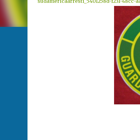
sudamericaarresti_5401258d-f231-48cc-