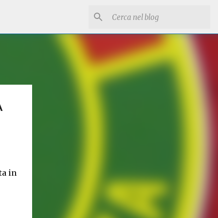
A
ta in