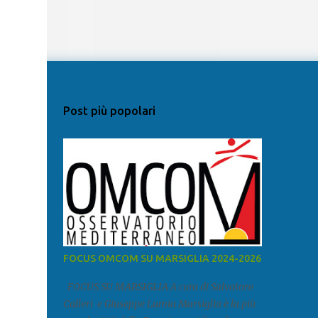
Post più popolari
FOCUS OMCOM SU MARSIGLIA 2024-2026
FOCUS SU MARSIGLIA A cura di Salvatore
Calleri e Giuseppe Lumia Marsiglia è la più