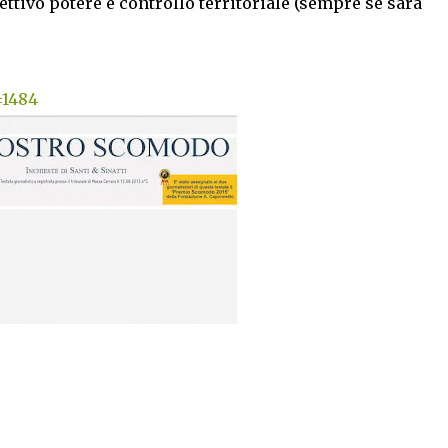
ettivo potere e controllo territoriale (sempre se sarà
=1484