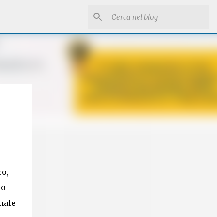
co,
no
male