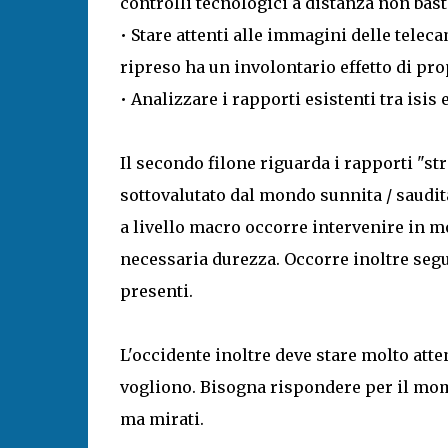
controlli tecnologici a distanza non bas
• Stare attenti alle immagini delle telec
ripreso ha un involontario effetto di pro
• Analizzare i rapporti esistenti tra isis 
Il secondo filone riguarda i rapporti "stra
sottovalutato dal mondo sunnita / saudita.
a livello macro occorre intervenire in mo
necessaria durezza. Occorre inoltre segu
presenti.
L'occidente inoltre deve stare molto atte
vogliono. Bisogna rispondere per il mome
ma mirati.