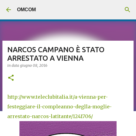
Passa ai contenuti principali
OMCOM
NARCOS CAMPANO È STATO
ARRESTATO A VIENNA
in data
giugno 08, 2016
http://www.teleclubitalia.it/a-vienna-per-
festeggiare-il-compleanno-deglla-moglie-
arrestato-narcos-latitante/1241706/