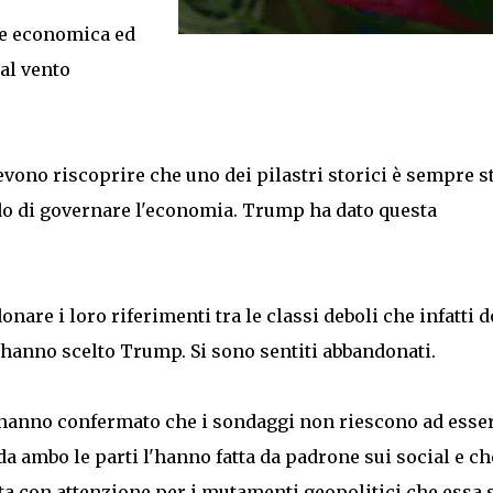
te economica ed
al vento
evono riscoprire che uno dei pilastri storici è sempre s
ado di governare l'economia. Trump ha dato questa
nare i loro riferimenti tra le classi deboli che infatti 
hanno scelto Trump. Si sono sentiti abbandonati.
i hanno confermato che i sondaggi non riescono ad esse
da ambo le parti l'hanno fatta da padrone sui social e ch
a con attenzione per i mutamenti geopolitici che essa 