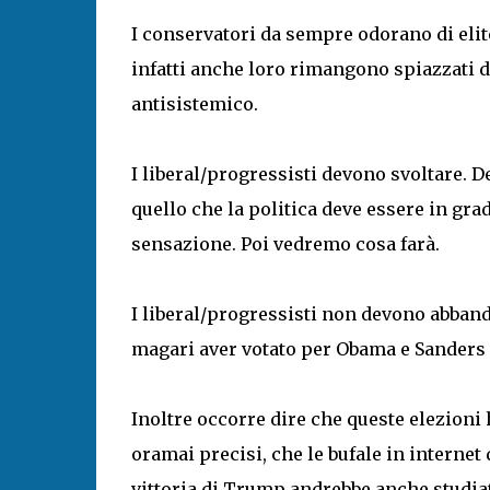
I conservatori da sempre odorano di eli
infatti anche loro rimangono spiazzati d
antisistemico.
I liberal/progressisti devono svoltare. D
quello che la politica deve essere in gr
sensazione. Poi vedremo cosa farà.
I liberal/progressisti non devono abbando
magari aver votato per Obama e Sanders 
Inoltre occorre dire che queste elezion
oramai precisi, che le bufale in internet 
vittoria di Trump andrebbe anche studiat