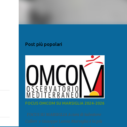
Post più popolari
FOCUS OMCOM SU MARSIGLIA 2024-2026
FOCUS SU MARSIGLIA A cura di Salvatore
Calleri e Giuseppe Lumia Marsiglia è la più