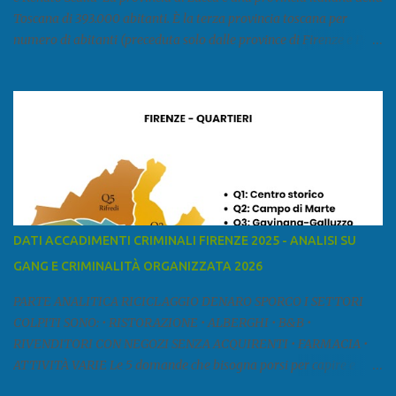
Toscana di 393.000 abitanti. È la terza provincia toscana per
numero di abitanti (preceduta solo dalle province di Firenze e Pisa)
ed è la sesta provincia toscana per superficie. Confina a ovest con il
mar Ligure, a nord - ovest con la provincia di Massa e Carrara, a
nord con l'Emilia-Romagna (province di Reggio Emilia e Modena),
a est con le province di Pistoia e di Firenze, a sud con la provincia di
Pisa. Si può suddividere la provincia in quattro zone: Ÿ la Piana di
Lucca Ÿ la Versilia Ÿ la Media Valle del Serchio Ÿ la Garfagnana
Fonte: wikipedia Presenze mafiose e criminali (principali) Le
presenze mafiose in provincia sono assai rilevanti. Si segnala che
nella relazione del 2001 della Commissione parlamentare
DATI ACCADIMENTI CRIMINALI FIRENZE 2025 - ANALISI SU
d’inchiesta sul fenomeno della mafia, si legge: “… ‘ndrangheta … a
GANG E CRIMINALITÀ ORGANIZZATA 2026
Livorno e Lucca agiscono i clan dei Fedele...” Dalla ricerc...
PARTE ANALITICA RICICLAGGIO DENARO SPORCO I SETTORI
COLPITI SONO: • RISTORAZIONE • ALBERGHI • B&B •
RIVENDITORI CON NEGOZI SENZA ACQUIRENTI • FARMACIA •
ATTIVITÀ VARIE Le 5 domande che bisogna porsi per capire e
comprendere se siamo di fronte ad un caso di riciclaggio sono: •