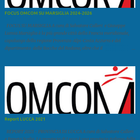
FOCUS OMCOM SU MARSIGLIA 2024-2026
FOCUS SU MARSIGLIA A cura di Salvatore Calleri e Giuseppe
Lumia Marsiglia è la più grande città della Francia meridionale,
capoluogo della regione Provenza-Alpi-Costa Azzurra e del
dipartimento delle Bocche del Rodano, oltre che il
primo porto della Francia, quarto del Mediterraneo e a livello
europeo. Ha 870 731 abitanti stimati nel 2021 e ben 1.895.600
come area metropolitana. Studiare quanto succede a Marsiglia è
molto importante per la geopolitica narcomafiosa perché
Marsiglia ha il porto in asse con la Corsica, Genova, Livorno e
Napoli e le banlieu gemellate con le periferie milanesi. Secondo il
rapporto della DCSA è uno dei principali scali del narcotraffico dal
sudamerica, in particolare Ecuador e Cile. Marsiglia è una città
multietnica, con un 40 per cento di islamici e nonostante questo e
Report LUCCA 2021
nonostante il forte tasso di criminalità che attira molti giovani,
emerge a prescindere dalla religione una forte identità ...
REPORT 2021 - PROVINCIA DI LUCCA A cura di Salvatore Calleri
e Renato Scalia La provincia di Lucca è una provincia italiana della