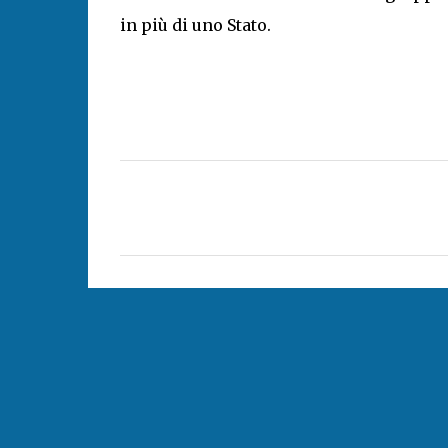
in più di uno Stato.
C
o
m
m
e
n
t
i