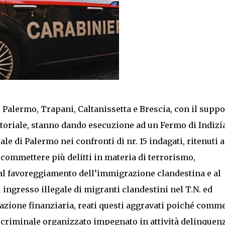
di Palermo, Trapani, Caltanissetta e Brescia, con il supp
oriale, stanno dando esecuzione ad un Fermo di Indizi
le di Palermo nei confronti di nr. 15 indagati, ritenuti a
a commettere più delitti in materia di terrorismo,
 al favoreggiamento dell’immigrazione clandestina e al
 ingresso illegale di migranti clandestini nel T.N. ed
diazione finanziaria, reati questi aggravati poiché comm
 criminale organizzato impegnato in attività delinquenz