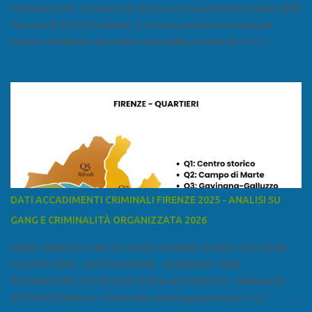
e Renato Scalia La provincia di Lucca è una provincia italiana della
Toscana di 393.000 abitanti. È la terza provincia toscana per
numero di abitanti (preceduta solo dalle province di Firenze e Pisa)
ed è la sesta provincia toscana per superficie. Confina a ovest con il
mar Ligure, a nord - ovest con la provincia di Massa e Carrara, a
nord con l'Emilia-Romagna (province di Reggio Emilia e Modena),
a est con le province di Pistoia e di Firenze, a sud con la provincia di
Pisa. Si può suddividere la provincia in quattro zone: Ÿ la Piana di
Lucca Ÿ la Versilia Ÿ la Media Valle del Serchio Ÿ la Garfagnana
Fonte: wikipedia Presenze mafiose e criminali (principali) Le
presenze mafiose in provincia sono assai rilevanti. Si segnala che
nella relazione del 2001 della Commissione parlamentare
DATI ACCADIMENTI CRIMINALI FIRENZE 2025 - ANALISI SU
d’inchiesta sul fenomeno della mafia, si legge: “… ‘ndrangheta … a
GANG E CRIMINALITÀ ORGANIZZATA 2026
Livorno e Lucca agiscono i clan dei Fedele...” Dalla ricerc...
PARTE ANALITICA RICICLAGGIO DENARO SPORCO I SETTORI
COLPITI SONO: • RISTORAZIONE • ALBERGHI • B&B •
RIVENDITORI CON NEGOZI SENZA ACQUIRENTI • FARMACIA •
ATTIVITÀ VARIE Le 5 domande che bisogna porsi per capire e