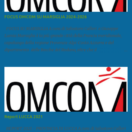
FOCUS OMCOM SU MARSIGLIA 2024-2026
FOCUS SU MARSIGLIA A cura di Salvatore Calleri e Giuseppe
Lumia Marsiglia è la più grande città della Francia meridionale,
capoluogo della regione Provenza-Alpi-Costa Azzurra e del
dipartimento delle Bocche del Rodano, oltre che il
primo porto della Francia, quarto del Mediterraneo e a livello
europeo. Ha 870 731 abitanti stimati nel 2021 e ben 1.895.600
come area metropolitana. Studiare quanto succede a Marsiglia è
molto importante per la geopolitica narcomafiosa perché
Marsiglia ha il porto in asse con la Corsica, Genova, Livorno e
Napoli e le banlieu gemellate con le periferie milanesi. Secondo il
rapporto della DCSA è uno dei principali scali del narcotraffico dal
sudamerica, in particolare Ecuador e Cile. Marsiglia è una città
multietnica, con un 40 per cento di islamici e nonostante questo e
Report LUCCA 2021
nonostante il forte tasso di criminalità che attira molti giovani,
emerge a prescindere dalla religione una forte identità ...
REPORT 2021 - PROVINCIA DI LUCCA A cura di Salvatore Calleri