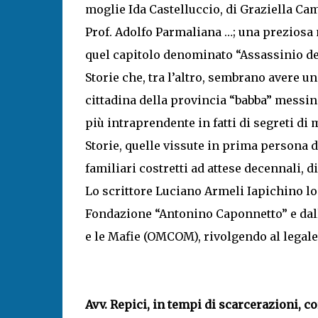
moglie Ida Castelluccio, di Graziella Ca
Prof. Adolfo Parmaliana …; una preziosa m
quel capitolo denominato “Assassinio del
Storie che, tra l’altro, sembrano avere un
cittadina della provincia “babba” messine
più intraprendente in fatti di segreti di m
Storie, quelle vissute in prima persona da
familiari costretti ad attese decennali, di
Lo scrittore Luciano Armeli Iapichino lo
Fondazione “Antonino Caponnetto” e dal
e le Mafie (OMCOM), rivolgendo al legale 
Avv. Repici, in tempi di scarcerazioni, c