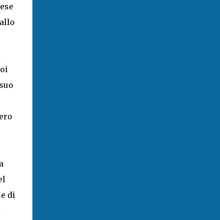
rese
allo
oi
 suo
sero
a
el
e di
l