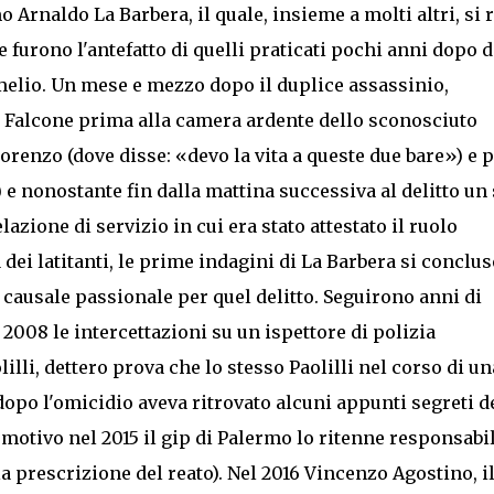
 Arnaldo La Barbera, il quale, insieme a molti altri, si 
furono l'antefatto di quelli praticati pochi anni dopo d
Amelio. Un mese e mezzo dopo il duplice assassinio,
i Falcone prima alla camera ardente dello sconosciuto
renzo (dove disse: «devo la vita a queste due bare») e p
) e nonostante fin dalla mattina successiva al delitto un
lazione di servizio in cui era stato attestato il ruolo
 dei latitanti, le prime indagini di La Barbera si conclu
 causale passionale per quel delitto. Seguirono anni di
 2008 le intercettazioni su un ispettore di polizia
lli, dettero prova che lo stesso Paolilli nel corso di un
dopo l'omicidio aveva ritrovato alcuni appunti segreti d
o motivo nel 2015 il gip di Palermo lo ritenne responsabil
 prescrizione del reato). Nel 2016 Vincenzo Agostino, i