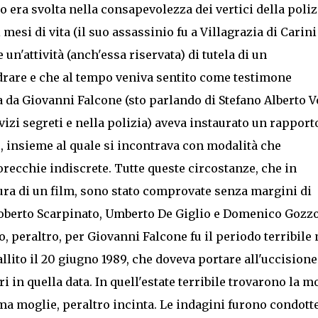
o era svolta nella consapevolezza dei vertici della poliz
mesi di vita (il suo assassinio fu a Villagrazia di Carini 
e un'attività (anch'essa riservata) di tutela di un
drare e che al tempo veniva sentito come testimone
da Giovanni Falcone (sto parlando di Stefano Alberto V
izi segreti e nella polizia) aveva instaurato un rapport
e, insieme al quale si incontrava con modalità che
orecchie indiscrete. Tutte queste circostanze, che in
ra di un film, sono stato comprovate senza margini di
 Roberto Scarpinato, Umberto De Giglio e Domenico Gozzo
, peraltro, per Giovanni Falcone fu il periodo terribile 
fallito il 20 giugno 1989, che doveva portare all'uccision
ri in quella data. In quell'estate terribile trovarono la m
a moglie, peraltro incinta. Le indagini furono condotte