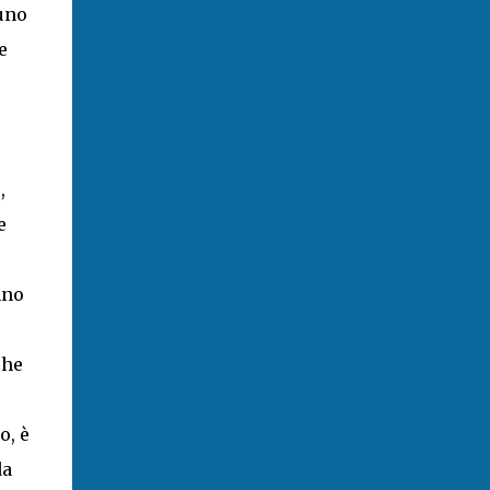
 uno
e
,
e
nno
che
o, è
da