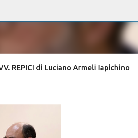
Passa ai contenuti principali
 REPICI di Luciano Armeli Iapichino