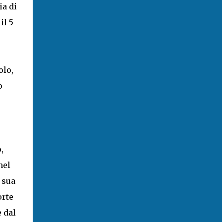
ia di
il 5
olo,
o
,
nel
e sua
orte
 dal