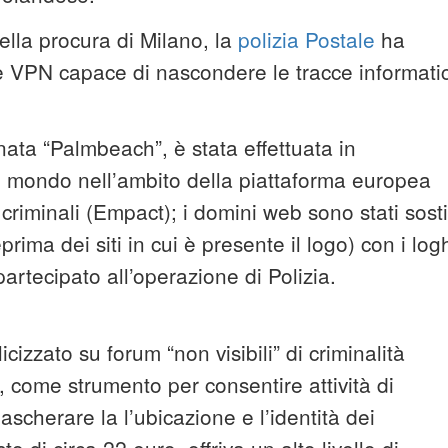
della procura di Milano, la
polizia Postale
ha
ete VPN capace di nascondere le tracce informati
ata “Palmbeach”, è stata effettuata in
l mondo nell’ambito della piattaforma europea
criminali (Empact); i domini web sono stati sostit
ima dei siti in cui è presente il logo) con i log
artecipato all’operazione di Polizia.
izzato su forum “non visibili” di criminalità
i, come strumento per consentire attività di
scherare la l’ubicazione e l’identità dei
to di circa 22 euro, offriva un alto livello di