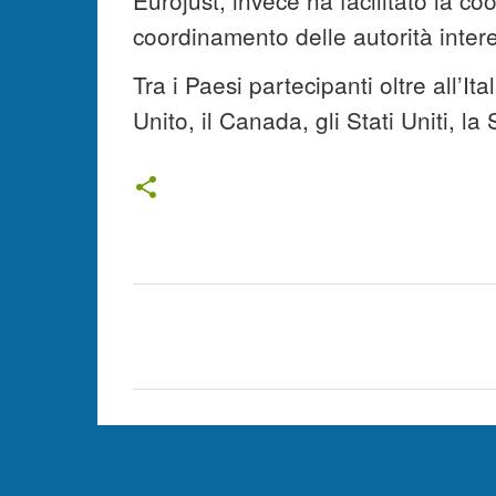
coordinamento delle autorità inter
Tra i Paesi partecipanti oltre all’I
Unito, il Canada, gli Stati Uniti, la
C
o
m
m
e
n