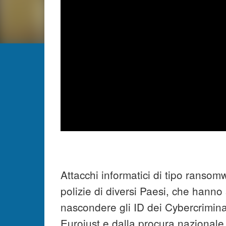
Attacchi informatici di tipo ransomw
polizie di diversi Paesi, che hann
nascondere gli ID dei Cybercriminal
Eurojust e dalla procura nazionale