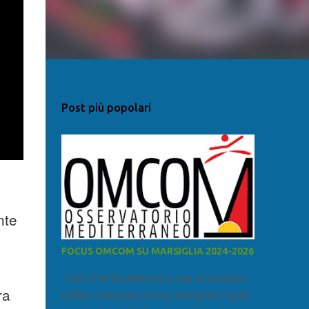
Post più popolari
nte
FOCUS OMCOM SU MARSIGLIA 2024-2026
FOCUS SU MARSIGLIA A cura di Salvatore
ra
Calleri e Giuseppe Lumia Marsiglia è la più