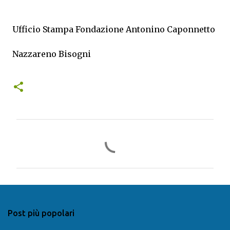
Ufficio Stampa Fondazione Antonino Caponnetto
Nazzareno Bisogni
C
o
m
m
e
n
Post più popolari
t