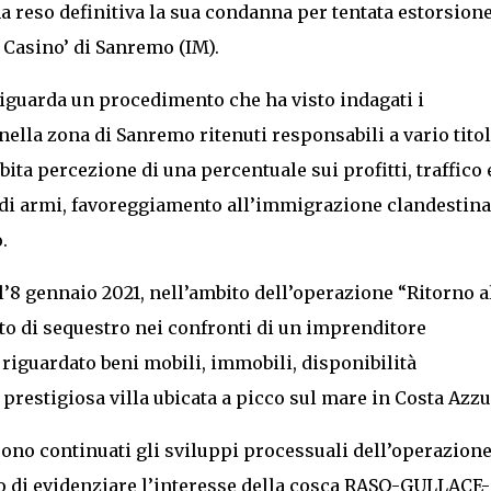
a reso definitiva la sua condanna per tentata estorsione
l Casino’ di Sanremo (IM).
guarda un procedimento che ha visto indagati i
lla zona di Sanremo ritenuti responsabili a vario titol
bita percezione di una percentuale sui profitti, traffico 
a di armi, favoreggiamento all’immigrazione clandestina
.
 l’8 gennaio 2021, nell’ambito dell’operazione “Ritorno a
to di sequestro nei confronti di un imprenditore
 riguardato beni mobili, immobili, disponibilità
 prestigiosa villa ubicata a picco sul mare in Costa Azzu
ono continuati gli sviluppi processuali dell’operazion
to di evidenziare l’interesse della cosca RASO-GULLACE-