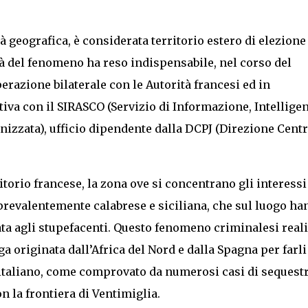
à geografica, è considerata territorio estero di elezione
ità del fenomeno ha reso indispensabile, nel corso del
erazione bilaterale con le Autorità francesi ed in
iva con il SIRASCO (Servizio di Informazione, Intellige
nizzata), ufficio dipendente dalla DCPJ (Direzione Centr
ritorio francese, la zona ove si concentrano gli interessi
 prevalentemente calabrese e siciliana, che sul luogo h
gata agli stupefacenti. Questo fenomeno criminalesi real
a originata dall’Africa del Nord e dalla Spagna per farli
italiano, come comprovato da numerosi casi di sequestr
n la frontiera di Ventimiglia.