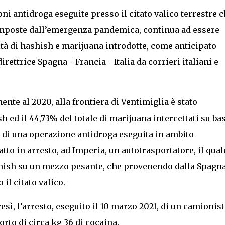
i antidroga eseguite presso il citato valico terrestre c
mposte dall’emergenza pandemica, continua ad essere
ità di hashish e marijuana introdotte, come anticipato
rettrice Spagna - Francia - Italia da corrieri italiani e
te al 2020, alla frontiera di Ventimiglia è stato
h ed il 44,73% del totale di marijuana intercettati su ba
o di una operazione antidroga eseguita in ambito
ratto in arresto, ad Imperia, un autotrasportatore, il qual
shish su un mezzo pesante, che provenendo dalla Spagna
il citato valico.
sì, l’arresto, eseguito il 10 marzo 2021, di un camionist
rto di circa kg 36 di cocaina.