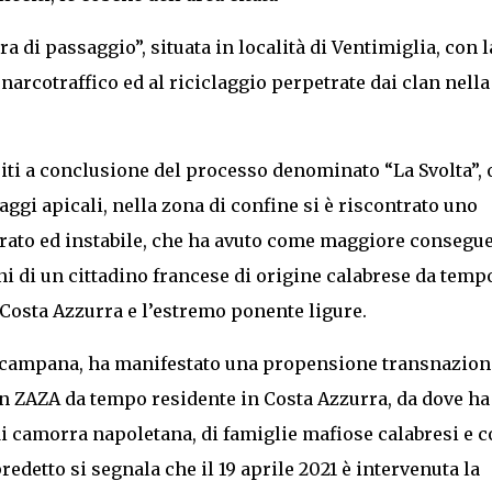
a di passaggio”, situata in località di Ventimiglia, con l
l narcotraffico ed al riciclaggio perpetrate dai clan nella
uiti a conclusione del processo denominato “La Svolta”, 
ggi apicali, nella zona di confine si è riscontrato uno
rato ed instabile, che ha avuto come maggiore consegu
i di un cittadino francese di origine calabrese da temp
la Costa Azzurra e l’estremo ponente ligure.
e campana, ha manifestato una propensione transnazion
an ZAZA da tempo residente in Costa Azzurra, da dove ha
di camorra napoletana, di famiglie mafiose calabresi e 
redetto si segnala che il 19 aprile 2021 è intervenuta la