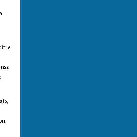
a
oltre
enza
o
ale,
con