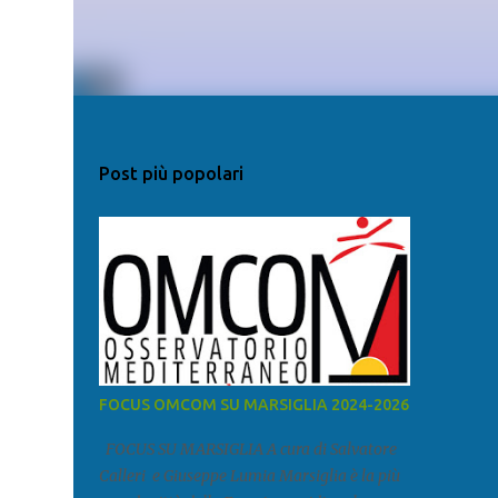
Post più popolari
FOCUS OMCOM SU MARSIGLIA 2024-2026
FOCUS SU MARSIGLIA A cura di Salvatore
Calleri e Giuseppe Lumia Marsiglia è la più