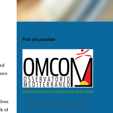
Post più popolari
ed
ance
FOCUS OMCOM SU MARSIGLIA 2024-2026
lves
FOCUS SU MARSIGLIA A cura di Salvatore
Calleri e Giuseppe Lumia Marsiglia è la più
k of