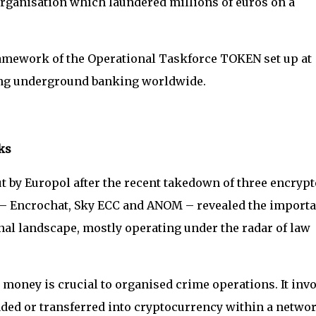
organisation which laundered millions of euros on a
ramework of the Operational Taskforce TOKEN set up at
ating underground banking worldwide.
ks
t by Europol after the recent takedown of three encrypt
 – Encrochat, Sky ECC and ANOM – revealed the import
al landscape, mostly operating under the radar of law
oney is crucial to organised crime operations. It invo
aded or transferred into cryptocurrency within a networ