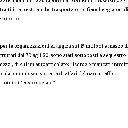
e alle quali, oltre ad identificare broker e grossisti oggi
 tratti in arresto anche trasportatori e fiancheggiatori d
rritorio.
o per le organizzazioni si aggira sui 15 milioni e mezzo d
ruttati dai 70 agli 80, sono stati sottoposti a sequestro
zzi, di cui un autoarticolato: risorse e mancati introit
ate dal complesso sistema di affari del narcotraffico
rmini di “costo sociale”.