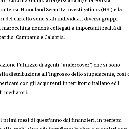
 l’Autorità Giudiziaria (Fiscalia 41) e la Polizia
unitense Homeland Security Investigations (HSI) e la
ri del cartello sono stati individuati diversi gruppi
e, marocchina nonché collegati a importanti realtà di
ardia, Campania e Calabria.
zione l’utilizzo di agenti “undercover”, che si sono
ella distribuzione all’ingrosso dello stupefacente, così 
ricani con gli acquirenti in territorio italiano ed i
di mediatori.
i primi mesi di quest’anno dai finanzieri, in perfetta