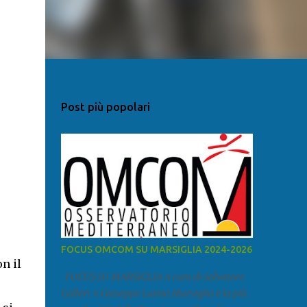
Post più popolari
FOCUS OMCOM SU MARSIGLIA 2024-2026
n il
FOCUS SU MARSIGLIA A cura di Salvatore
Calleri e Giuseppe Lumia Marsiglia è la più