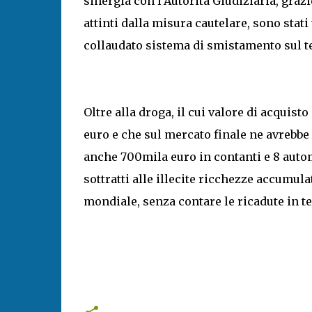
sinergia con l’Autorità Giudiziaria, grazi
attinti dalla misura cautelare, sono stati
collaudato sistema di smistamento sul te
Oltre alla droga, il cui valore di acquist
euro e che sul mercato finale ne avrebbe f
anche 700mila euro in contanti e 8 autome
sottratti alle illecite ricchezze accumul
mondiale, senza contare le ricadute in te