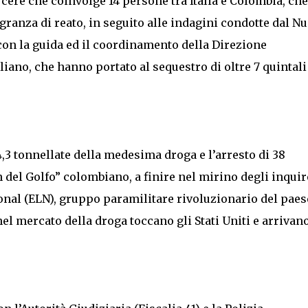
cere che coinvolge 14 persone tra Italia e Colombia, che
agranza di reato, in seguito alle indagini condotte dal N
 con la guida ed il coordinamento della Direzione
iano, che hanno portato al sequestro di oltre 7 quintali
,3 tonnellate della medesima droga e l’arresto di 38
 del Golfo” colombiano, a finire nel mirino degli inquir
tional (ELN), gruppo paramilitare rivoluzionario del paes
el mercato della droga toccano gli Stati Uniti e arrivan