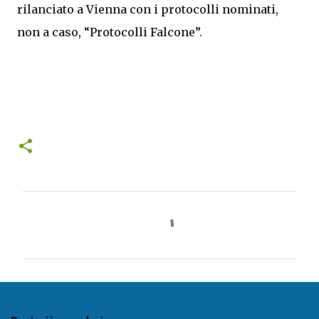
rilanciato a Vienna con i protocolli nominati,
non a caso, “Protocolli Falcone”.
C
o
m
m
e
n