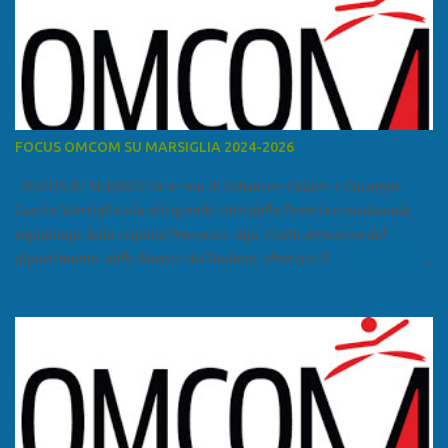
FOCUS OMCOM SU MARSIGLIA 2024-2026
FOCUS SU MARSIGLIA A cura di Salvatore Calleri e Giuseppe
Lumia Marsiglia è la più grande città della Francia meridionale,
capoluogo della regione Provenza-Alpi-Costa Azzurra e del
dipartimento delle Bocche del Rodano, oltre che il
primo porto della Francia, quarto del Mediterraneo e a livello
europeo. Ha 870 731 abitanti stimati nel 2021 e ben 1.895.600
come area metropolitana. Studiare quanto succede a Marsiglia è
molto importante per la geopolitica narcomafiosa perché
Marsiglia ha il porto in asse con la Corsica, Genova, Livorno e
Napoli e le banlieu gemellate con le periferie milanesi. Secondo il
rapporto della DCSA è uno dei principali scali del narcotraffico dal