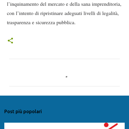
l’inquinamento del mercato e della sana imprenditoria,
con l’intento di ripristinare adeguati livelli di legalità,
trasparenza e sicurezza pubblica.
C
o
m
m
e
n
Post più popolari
t
i