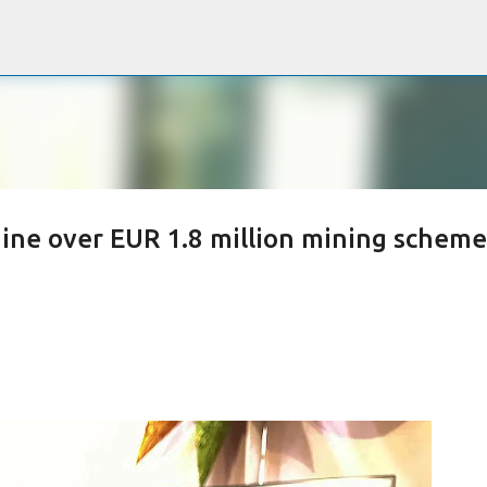
Passa ai contenuti principali
aine over EUR 1.8 million mining scheme