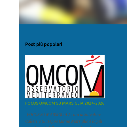
Post più popolari
FOCUS OMCOM SU MARSIGLIA 2024-2026
FOCUS SU MARSIGLIA A cura di Salvatore
Calleri e Giuseppe Lumia Marsiglia è la più