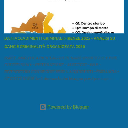
a est con le province di Pistoia e di Firenze, a sud con la provincia di
Pisa. Si può suddividere la provincia in quattro zone: Ÿ la Piana di
Lucca Ÿ la Versilia Ÿ la Media Valle del Serchio Ÿ la Garfagnana
Fonte: wikipedia Presenze mafiose e criminali (principali) Le
presenze mafiose in provincia sono assai rilevanti. Si segnala che
nella relazione del 2001 della Commissione parlamentare
DATI ACCADIMENTI CRIMINALI FIRENZE 2025 - ANALISI SU
d’inchiesta sul fenomeno della mafia, si legge: “… ‘ndrangheta … a
GANG E CRIMINALITÀ ORGANIZZATA 2026
Livorno e Lucca agiscono i clan dei Fedele...” Dalla ricerc...
PARTE ANALITICA RICICLAGGIO DENARO SPORCO I SETTORI
COLPITI SONO: • RISTORAZIONE • ALBERGHI • B&B •
RIVENDITORI CON NEGOZI SENZA ACQUIRENTI • FARMACIA •
ATTIVITÀ VARIE Le 5 domande che bisogna porsi per capire e
comprendere se siamo di fronte ad un caso di riciclaggio sono: •
Chi è? Non bisogna vergognarsi o esser timidi se si vuol capire con
chi si ha a che fare. Se una persona magari è pure reticente. • Cosa
fa? Il mestiere scelto di chi dal nulla compare in un territorio può
Powered by Blogger
essere significativo, soprattutto davanti a tipologie di attività
dietro cui spesso si nascondono gli interessi della criminalità
mafiosa e non (alberghi, compro oro, ristorazione e così via). • Da