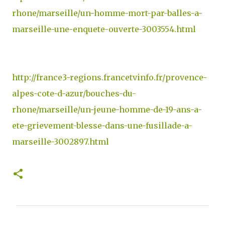
rhone/marseille/un-homme-mort-par-balles-a-
marseille-une-enquete-ouverte-3003554.html
http://france3-regions.francetvinfo.fr/provence-
alpes-cote-d-azur/bouches-du-
rhone/marseille/un-jeune-homme-de-19-ans-a-
ete-grievement-blesse-dans-une-fusillade-a-
marseille-3002897.html
C