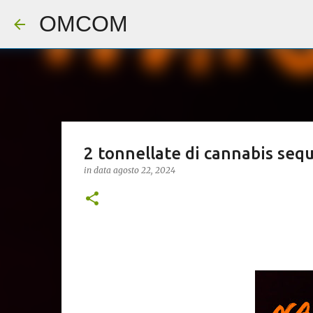
OMCOM
2 tonnellate di cannabis seq
in data
agosto 22, 2024