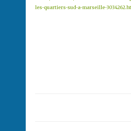
les-quartiers-sud-a-marseille-3034262.h
C
o
m
m