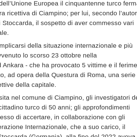
rio dell’Unione Europea il cinquantenne turco fer
ra ricettiva di Ciampino; per lui, secondo l’autor
di Stoccarda, il sospetto di aver commesso vari
ale.
mplicarsi della situazione internazionale e più
avvenuto lo scorso 23 ottobre nella
 Ankara - che ha provocato 5 vittime e il ferim
tto, ad opera della Questura di Roma, una serie 
ettive della capitale.
 sita nel comune di Ciampino, gli investigatori d
tadino turco di 50 anni; gli approfondimenti
esso di accertare, in collaborazione con gli
erazione Internazionale, che a suo carico, il
Stoccarda (Germania), alla fine del 2022 aveva