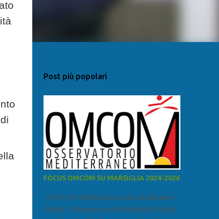
mato
ità
Post più popolari
ento
di
ella
FOCUS OMCOM SU MARSIGLIA 2024-2026
FOCUS SU MARSIGLIA A cura di Salvatore
Calleri e Giuseppe Lumia Marsiglia è la più