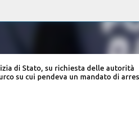
Passa ai contenuti principali
zia di Stato, su richiesta delle autorità
urco su cui pendeva un mandato di arre