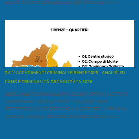
numero di abitanti (preceduta solo dalle province di Firenze e Pisa)
ed è la sesta provincia toscana per superficie. Confina a ovest con il
mar Ligure, a nord - ovest con la provincia di Massa e Carrara, a
nord con l'Emilia-Romagna (province di Reggio Emilia e Modena),
a est con le province di Pistoia e di Firenze, a sud con la provincia di
Pisa. Si può suddividere la provincia in quattro zone: Ÿ la Piana di
Lucca Ÿ la Versilia Ÿ la Media Valle del Serchio Ÿ la Garfagnana
Fonte: wikipedia Presenze mafiose e criminali (principali) Le
presenze mafiose in provincia sono assai rilevanti. Si segnala che
nella relazione del 2001 della Commissione parlamentare
DATI ACCADIMENTI CRIMINALI FIRENZE 2025 - ANALISI SU
d’inchiesta sul fenomeno della mafia, si legge: “… ‘ndrangheta … a
GANG E CRIMINALITÀ ORGANIZZATA 2026
Livorno e Lucca agiscono i clan dei Fedele...” Dalla ricerc...
PARTE ANALITICA RICICLAGGIO DENARO SPORCO I SETTORI
COLPITI SONO: • RISTORAZIONE • ALBERGHI • B&B •
RIVENDITORI CON NEGOZI SENZA ACQUIRENTI • FARMACIA •
ATTIVITÀ VARIE Le 5 domande che bisogna porsi per capire e
comprendere se siamo di fronte ad un caso di riciclaggio sono: •
Chi è? Non bisogna vergognarsi o esser timidi se si vuol capire con
chi si ha a che fare. Se una persona magari è pure reticente. • Cosa