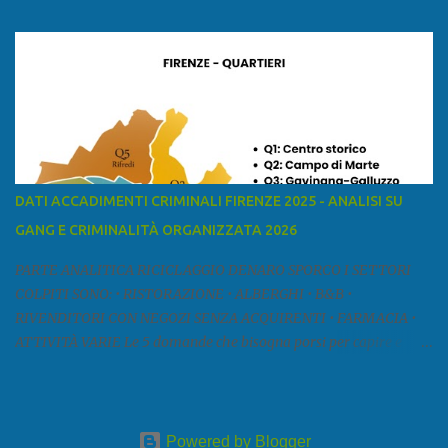
mar Ligure, a nord - ovest con la provincia di Massa e Carrara, a
nord con l'Emilia-Romagna (province di Reggio Emilia e Modena),
a est con le province di Pistoia e di Firenze, a sud con la provincia di
Pisa. Si può suddividere la provincia in quattro zone: Ÿ la Piana di
Lucca Ÿ la Versilia Ÿ la Media Valle del Serchio Ÿ la Garfagnana
Fonte: wikipedia Presenze mafiose e criminali (principali) Le
presenze mafiose in provincia sono assai rilevanti. Si segnala che
nella relazione del 2001 della Commissione parlamentare
DATI ACCADIMENTI CRIMINALI FIRENZE 2025 - ANALISI SU
d’inchiesta sul fenomeno della mafia, si legge: “… ‘ndrangheta … a
GANG E CRIMINALITÀ ORGANIZZATA 2026
Livorno e Lucca agiscono i clan dei Fedele...” Dalla ricerc...
PARTE ANALITICA RICICLAGGIO DENARO SPORCO I SETTORI
COLPITI SONO: • RISTORAZIONE • ALBERGHI • B&B •
RIVENDITORI CON NEGOZI SENZA ACQUIRENTI • FARMACIA •
ATTIVITÀ VARIE Le 5 domande che bisogna porsi per capire e
comprendere se siamo di fronte ad un caso di riciclaggio sono: •
Chi è? Non bisogna vergognarsi o esser timidi se si vuol capire con
chi si ha a che fare. Se una persona magari è pure reticente. • Cosa
fa? Il mestiere scelto di chi dal nulla compare in un territorio può
Powered by Blogger