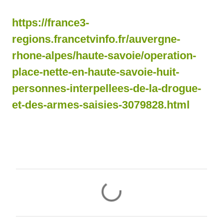
https://france3-
regions.francetvinfo.fr/auvergne-
rhone-alpes/haute-savoie/operation-
place-nette-en-haute-savoie-huit-
personnes-interpellees-de-la-drogue-
et-des-armes-saisies-3079828.html
C
o
m