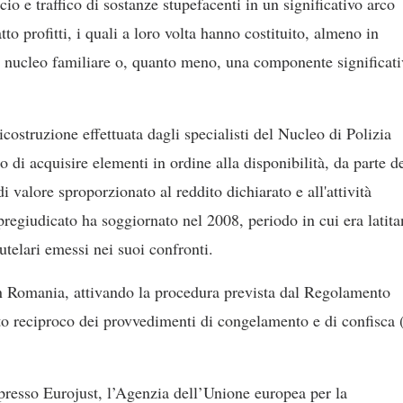
ccio e traffico di sostanze stupefacenti in un significativo arco
tto profitti, i quali a loro volta hanno costituito, almeno in
l nucleo familiare o, quanto meno, una componente significati
icostruzione effettuata dagli specialisti del Nucleo di Polizia
i acquisire elementi in ordine alla disponibilità, da parte d
i valore sproporzionato al reddito dichiarato e all'attività
regiudicato ha soggiornato nel 2008, periodo in cui era latita
utelari emessi nei suoi confronti.
 in Romania, attivando la procedura prevista dal Regolamento
o reciproco dei provvedimenti di congelamento e di confisca 
o presso Eurojust, l’Agenzia dell’Unione europea per la