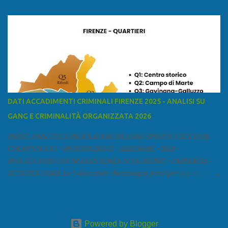
mar Ligure, a nord - ovest con la provincia di Massa e Carrara, a
nord con l'Emilia-Romagna (province di Reggio Emilia e Modena),
a est con le province di Pistoia e di Firenze, a sud con la provincia di
Pisa. Si può suddividere la provincia in quattro zone: Ÿ la Piana di
Lucca Ÿ la Versilia Ÿ la Media Valle del Serchio Ÿ la Garfagnana
Fonte: wikipedia Presenze mafiose e criminali (principali) Le
presenze mafiose in provincia sono assai rilevanti. Si segnala che
nella relazione del 2001 della Commissione parlamentare
DATI ACCADIMENTI CRIMINALI FIRENZE 2025 - ANALISI SU
d’inchiesta sul fenomeno della mafia, si legge: “… ‘ndrangheta … a
GANG E CRIMINALITÀ ORGANIZZATA 2026
Livorno e Lucca agiscono i clan dei Fedele...” Dalla ricerc...
PARTE ANALITICA RICICLAGGIO DENARO SPORCO I SETTORI
COLPITI SONO: • RISTORAZIONE • ALBERGHI • B&B •
RIVENDITORI CON NEGOZI SENZA ACQUIRENTI • FARMACIA •
ATTIVITÀ VARIE Le 5 domande che bisogna porsi per capire e
comprendere se siamo di fronte ad un caso di riciclaggio sono: •
Chi è? Non bisogna vergognarsi o esser timidi se si vuol capire con
chi si ha a che fare. Se una persona magari è pure reticente. • Cosa
fa? Il mestiere scelto di chi dal nulla compare in un territorio può
Powered by Blogger