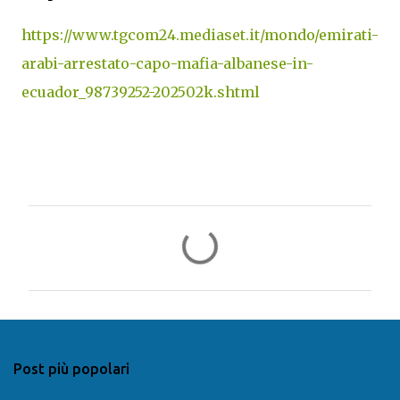
https://www.tgcom24.mediaset.it/mondo/emirati-
arabi-arrestato-capo-mafia-albanese-in-
ecuador_98739252-202502k.shtml
C
o
m
m
e
n
Post più popolari
t