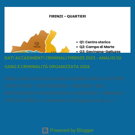
mar Ligure, a nord - ovest con la provincia di Massa e Carrara, a
nord con l'Emilia-Romagna (province di Reggio Emilia e Modena),
a est con le province di Pistoia e di Firenze, a sud con la provincia di
Pisa. Si può suddividere la provincia in quattro zone: Ÿ la Piana di
Lucca Ÿ la Versilia Ÿ la Media Valle del Serchio Ÿ la Garfagnana
Fonte: wikipedia Presenze mafiose e criminali (principali) Le
presenze mafiose in provincia sono assai rilevanti. Si segnala che
nella relazione del 2001 della Commissione parlamentare
DATI ACCADIMENTI CRIMINALI FIRENZE 2025 - ANALISI SU
d’inchiesta sul fenomeno della mafia, si legge: “… ‘ndrangheta … a
GANG E CRIMINALITÀ ORGANIZZATA 2026
Livorno e Lucca agiscono i clan dei Fedele...” Dalla ricerc...
PARTE ANALITICA RICICLAGGIO DENARO SPORCO I SETTORI
COLPITI SONO: • RISTORAZIONE • ALBERGHI • B&B •
RIVENDITORI CON NEGOZI SENZA ACQUIRENTI • FARMACIA •
ATTIVITÀ VARIE Le 5 domande che bisogna porsi per capire e
comprendere se siamo di fronte ad un caso di riciclaggio sono: •
Chi è? Non bisogna vergognarsi o esser timidi se si vuol capire con
chi si ha a che fare. Se una persona magari è pure reticente. • Cosa
fa? Il mestiere scelto di chi dal nulla compare in un territorio può
Powered by Blogger