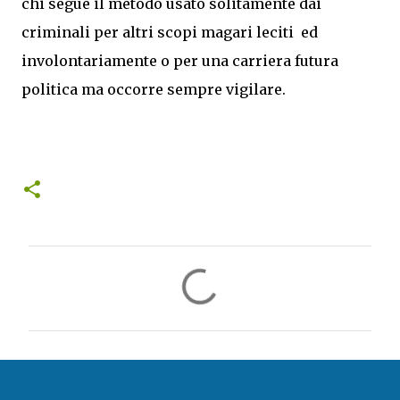
chi segue il metodo usato solitamente dai
criminali per altri scopi magari leciti ed
involontariamente o per una carriera futura
politica ma occorre sempre vigilare.
C
o
m
m
e
n