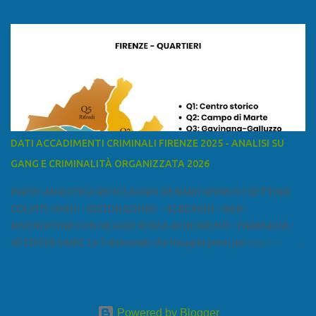
mar Ligure, a nord - ovest con la provincia di Massa e Carrara, a
nord con l'Emilia-Romagna (province di Reggio Emilia e Modena),
a est con le province di Pistoia e di Firenze, a sud con la provincia di
Pisa. Si può suddividere la provincia in quattro zone: Ÿ la Piana di
Lucca Ÿ la Versilia Ÿ la Media Valle del Serchio Ÿ la Garfagnana
Fonte: wikipedia Presenze mafiose e criminali (principali) Le
presenze mafiose in provincia sono assai rilevanti. Si segnala che
nella relazione del 2001 della Commissione parlamentare
DATI ACCADIMENTI CRIMINALI FIRENZE 2025 - ANALISI SU
d’inchiesta sul fenomeno della mafia, si legge: “… ‘ndrangheta … a
GANG E CRIMINALITÀ ORGANIZZATA 2026
Livorno e Lucca agiscono i clan dei Fedele...” Dalla ricerc...
PARTE ANALITICA RICICLAGGIO DENARO SPORCO I SETTORI
COLPITI SONO: • RISTORAZIONE • ALBERGHI • B&B •
RIVENDITORI CON NEGOZI SENZA ACQUIRENTI • FARMACIA •
ATTIVITÀ VARIE Le 5 domande che bisogna porsi per capire e
comprendere se siamo di fronte ad un caso di riciclaggio sono: •
Chi è? Non bisogna vergognarsi o esser timidi se si vuol capire con
chi si ha a che fare. Se una persona magari è pure reticente. • Cosa
fa? Il mestiere scelto di chi dal nulla compare in un territorio può
Powered by Blogger