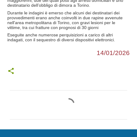
maggiorenni, due dei quali posti agli arresti domiciliari e uno
destinatario dell’obbligo di dimora a Torino.
Durante le indagini è emerso che alcuni dei destinatari dei
provvedimenti erano anche coinvolti in due rapine avvenute
nell'area metropolitana di Torino, con gravi lesioni per le
vittime, tra cui fratture con prognosi di 30 giorni
Eseguite anche numerose perquisizioni a carico di altri
indagati, con il sequestro di diversi dispositivi elettronici.
14/01/2026
C
o
m
m
e