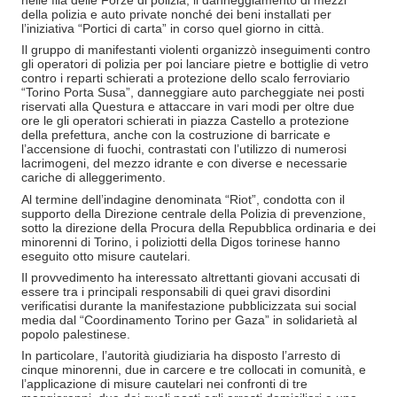
nelle fila delle Forze di polizia, il danneggiamento di mezzi
della polizia e auto private nonché dei beni installati per
l’iniziativa “Portici di carta” in corso quel giorno in città.
Il gruppo di manifestanti violenti organizzò inseguimenti contro
gli operatori di polizia per poi lanciare pietre e bottiglie di vetro
contro i reparti schierati a protezione dello scalo ferroviario
“Torino Porta Susa”, danneggiare auto parcheggiate nei posti
riservati alla Questura e attaccare in vari modi per oltre due
ore le gli operatori schierati in piazza Castello a protezione
della prefettura, anche con la costruzione di barricate e
l’accensione di fuochi, contrastati con l’utilizzo di numerosi
lacrimogeni, del mezzo idrante e con diverse e necessarie
cariche di alleggerimento.
Al termine dell’indagine denominata “Riot”, condotta con il
supporto della Direzione centrale della Polizia di prevenzione,
sotto la direzione della Procura della Repubblica ordinaria e dei
minorenni di Torino, i poliziotti della Digos torinese hanno
eseguito otto misure cautelari.
Il provvedimento ha interessato altrettanti giovani accusati di
essere tra i principali responsabili di quei gravi disordini
verificatisi durante la manifestazione pubblicizzata sui social
media dal “Coordinamento Torino per Gaza” in solidarietà al
popolo palestinese.
In particolare, l’autorità giudiziaria ha disposto l’arresto di
cinque minorenni, due in carcere e tre collocati in comunità, e
l’applicazione di misure cautelari nei confronti di tre