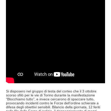
Si disposero nel gruppo di testa del corteo che il 3 ottobre
scorso sfilò per le vie di Torino durante la manifestazione
“Blocchiamo tutto”, e invece cercarono di spaccare tutto,
provocando incidenti contro le Forze dell’ordine schierate a
difesa degli obiettivi sensibili. Bilancio della giornata, 12 feriti