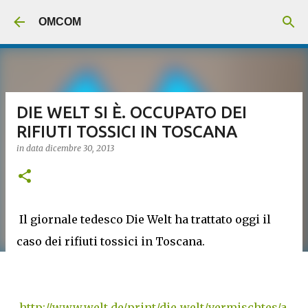
Passa ai contenuti principali
OMCOM
DIE WELT SI È. OCCUPATO DEI
RIFIUTI TOSSICI IN TOSCANA
in data
dicembre 30, 2013
Il giornale tedesco Die Welt ha trattato oggi il
caso dei rifiuti tossici in Toscana.
http://www.welt.de/print/die_welt/vermischtes/a