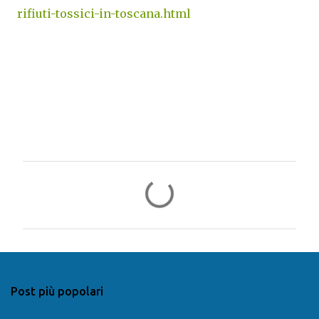
rifiuti-tossici-in-toscana.html
C
o
m
m
e
n
Post più popolari
t