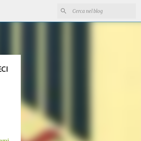
CI
_emi