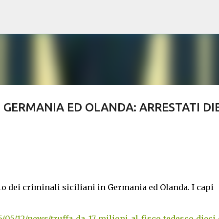
Passa ai contenuti principali
 GERMANIA ED OLANDA: ARRESTATI DIE
 dei criminali siciliani in Germania ed Olanda. I capi
5/05/12/news/truffa_da_17_milioni_al_fisco_tedesco_dieci