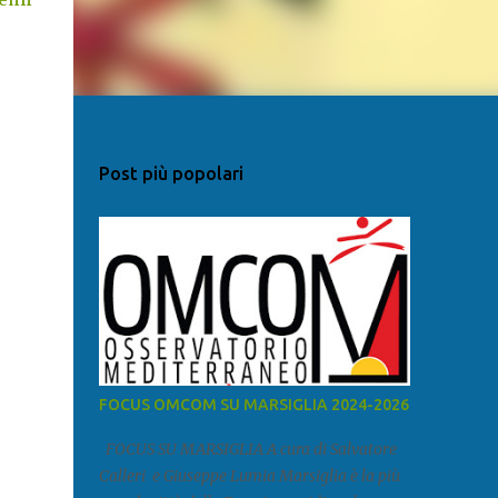
Post più popolari
FOCUS OMCOM SU MARSIGLIA 2024-2026
FOCUS SU MARSIGLIA A cura di Salvatore
Calleri e Giuseppe Lumia Marsiglia è la più