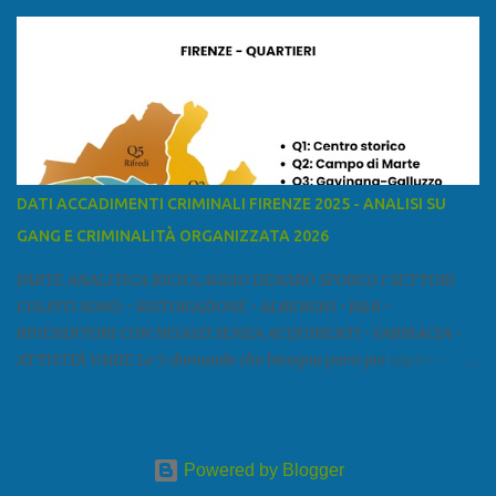
mar Ligure, a nord - ovest con la provincia di Massa e Carrara, a
nord con l'Emilia-Romagna (province di Reggio Emilia e Modena),
a est con le province di Pistoia e di Firenze, a sud con la provincia di
Pisa. Si può suddividere la provincia in quattro zone: Ÿ la Piana di
Lucca Ÿ la Versilia Ÿ la Media Valle del Serchio Ÿ la Garfagnana
Fonte: wikipedia Presenze mafiose e criminali (principali) Le
presenze mafiose in provincia sono assai rilevanti. Si segnala che
nella relazione del 2001 della Commissione parlamentare
DATI ACCADIMENTI CRIMINALI FIRENZE 2025 - ANALISI SU
d’inchiesta sul fenomeno della mafia, si legge: “… ‘ndrangheta … a
GANG E CRIMINALITÀ ORGANIZZATA 2026
Livorno e Lucca agiscono i clan dei Fedele...” Dalla ricerc...
PARTE ANALITICA RICICLAGGIO DENARO SPORCO I SETTORI
COLPITI SONO: • RISTORAZIONE • ALBERGHI • B&B •
RIVENDITORI CON NEGOZI SENZA ACQUIRENTI • FARMACIA •
ATTIVITÀ VARIE Le 5 domande che bisogna porsi per capire e
comprendere se siamo di fronte ad un caso di riciclaggio sono: •
Chi è? Non bisogna vergognarsi o esser timidi se si vuol capire con
chi si ha a che fare. Se una persona magari è pure reticente. • Cosa
fa? Il mestiere scelto di chi dal nulla compare in un territorio può
Powered by Blogger
essere significativo, soprattutto davanti a tipologie di attività