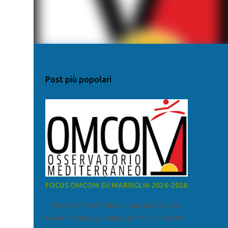
Post più popolari
FOCUS OMCOM SU MARSIGLIA 2024-2026
FOCUS SU MARSIGLIA A cura di Salvatore
Calleri e Giuseppe Lumia Marsiglia è la più