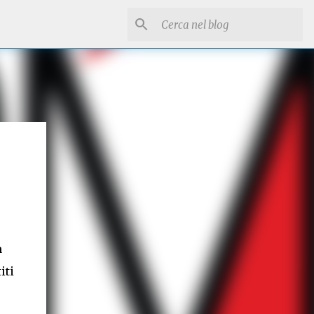
n
iti