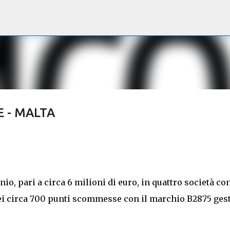
Passa ai contenuti principali
E - MALTA
o, pari a circa 6 milioni di euro, in quattro società co
dei circa 700 punti scommesse con il marchio B2875 gest