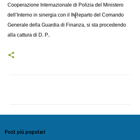
Cooperazione Internazionale di Polizia del Ministero
dell’Interno in sinergia con il II Reparto del Comando
Generale della Guardia di Finanza, si sta procedendo
alla cattura di D. P..
C
o
m
m
e
n
Post più popolari
t