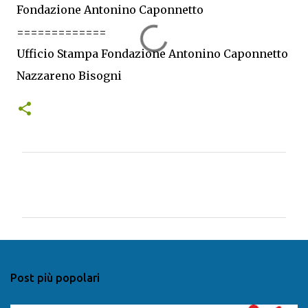
Fondazione Antonino Caponnetto
=============
Ufficio Stampa Fondazione Antonino Caponnetto
Nazzareno Bisogni
C
o
m
m
e
n
Post più popolari
t