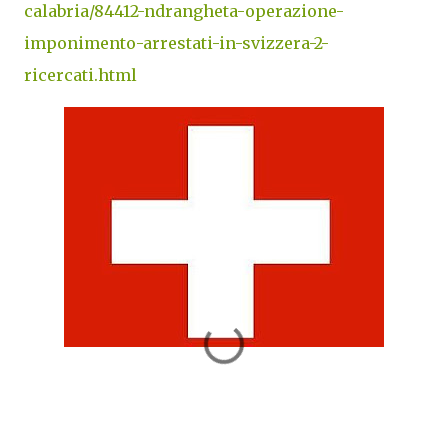
calabria/84412-ndrangheta-operazione-
imponimento-arrestati-in-svizzera-2-
ricercati.html