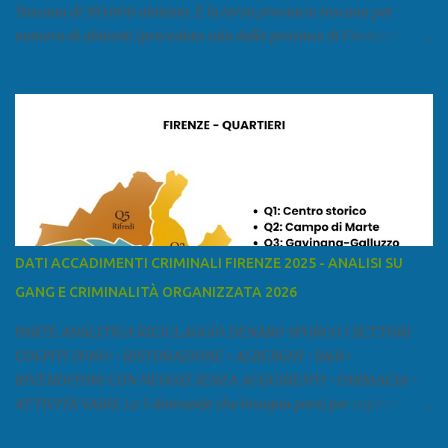
Toscana di 393.000 abitanti. È la terza provincia toscana per
numero di abitanti (preceduta solo dalle province di Firenze e Pisa)
ed è la sesta provincia toscana per superficie. Confina a ovest con il
mar Ligure, a nord - ovest con la provincia di Massa e Carrara, a
nord con l'Emilia-Romagna (province di Reggio Emilia e Modena),
a est con le province di Pistoia e di Firenze, a sud con la provincia di
Pisa. Si può suddividere la provincia in quattro zone: Ÿ la Piana di
Lucca Ÿ la Versilia Ÿ la Media Valle del Serchio Ÿ la Garfagnana
Fonte: wikipedia Presenze mafiose e criminali (principali) Le
presenze mafiose in provincia sono assai rilevanti. Si segnala che
nella relazione del 2001 della Commissione parlamentare
DATI ACCADIMENTI CRIMINALI FIRENZE 2025 - ANALISI SU
d’inchiesta sul fenomeno della mafia, si legge: “… ‘ndrangheta … a
GANG E CRIMINALITÀ ORGANIZZATA 2026
Livorno e Lucca agiscono i clan dei Fedele...” Dalla ricerc...
PARTE ANALITICA RICICLAGGIO DENARO SPORCO I SETTORI
COLPITI SONO: • RISTORAZIONE • ALBERGHI • B&B •
RIVENDITORI CON NEGOZI SENZA ACQUIRENTI • FARMACIA •
ATTIVITÀ VARIE Le 5 domande che bisogna porsi per capire e
comprendere se siamo di fronte ad un caso di riciclaggio sono: •