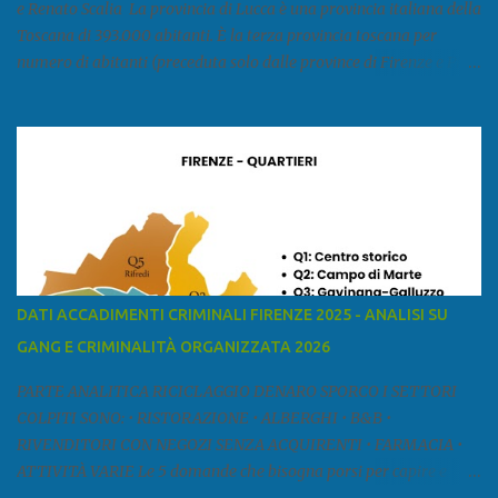
e Renato Scalia La provincia di Lucca è una provincia italiana della
Toscana di 393.000 abitanti. È la terza provincia toscana per
numero di abitanti (preceduta solo dalle province di Firenze e Pisa)
ed è la sesta provincia toscana per superficie. Confina a ovest con il
mar Ligure, a nord - ovest con la provincia di Massa e Carrara, a
nord con l'Emilia-Romagna (province di Reggio Emilia e Modena),
a est con le province di Pistoia e di Firenze, a sud con la provincia di
Pisa. Si può suddividere la provincia in quattro zone: Ÿ la Piana di
Lucca Ÿ la Versilia Ÿ la Media Valle del Serchio Ÿ la Garfagnana
Fonte: wikipedia Presenze mafiose e criminali (principali) Le
presenze mafiose in provincia sono assai rilevanti. Si segnala che
nella relazione del 2001 della Commissione parlamentare
DATI ACCADIMENTI CRIMINALI FIRENZE 2025 - ANALISI SU
d’inchiesta sul fenomeno della mafia, si legge: “… ‘ndrangheta … a
GANG E CRIMINALITÀ ORGANIZZATA 2026
Livorno e Lucca agiscono i clan dei Fedele...” Dalla ricerc...
PARTE ANALITICA RICICLAGGIO DENARO SPORCO I SETTORI
COLPITI SONO: • RISTORAZIONE • ALBERGHI • B&B •
RIVENDITORI CON NEGOZI SENZA ACQUIRENTI • FARMACIA •
ATTIVITÀ VARIE Le 5 domande che bisogna porsi per capire e