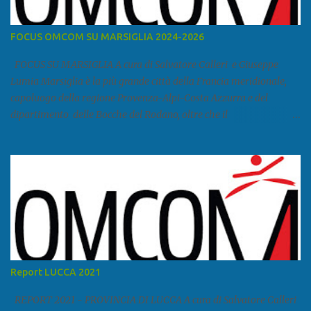
FOCUS OMCOM SU MARSIGLIA 2024-2026
FOCUS SU MARSIGLIA A cura di Salvatore Calleri e Giuseppe
Lumia Marsiglia è la più grande città della Francia meridionale,
capoluogo della regione Provenza-Alpi-Costa Azzurra e del
dipartimento delle Bocche del Rodano, oltre che il
primo porto della Francia, quarto del Mediterraneo e a livello
europeo. Ha 870 731 abitanti stimati nel 2021 e ben 1.895.600
come area metropolitana. Studiare quanto succede a Marsiglia è
molto importante per la geopolitica narcomafiosa perché
Marsiglia ha il porto in asse con la Corsica, Genova, Livorno e
Napoli e le banlieu gemellate con le periferie milanesi. Secondo il
rapporto della DCSA è uno dei principali scali del narcotraffico dal
sudamerica, in particolare Ecuador e Cile. Marsiglia è una città
multietnica, con un 40 per cento di islamici e nonostante questo e
Report LUCCA 2021
nonostante il forte tasso di criminalità che attira molti giovani,
emerge a prescindere dalla religione una forte identità ...
REPORT 2021 - PROVINCIA DI LUCCA A cura di Salvatore Calleri