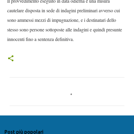
Il provvedimento eseguito in data odierna è una misura
cautelare disposta in sede di indagini preliminari avverso cui
sono ammessi mezzi di impugnazione, e i destinatari dello
stesso sono persone sottoposte alle indagini e quindi presunte
innocenti fino a sentenza definitiva.
C
o
m
m
e
n
Post più popolari