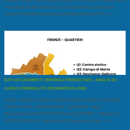
e Renato Scalia La provincia di Lucca è una provincia italiana della
Toscana di 393.000 abitanti. È la terza provincia toscana per
numero di abitanti (preceduta solo dalle province di Firenze e Pisa)
ed è la sesta provincia toscana per superficie. Confina a ovest con il
mar Ligure, a nord - ovest con la provincia di Massa e Carrara, a
nord con l'Emilia-Romagna (province di Reggio Emilia e Modena),
a est con le province di Pistoia e di Firenze, a sud con la provincia di
Pisa. Si può suddividere la provincia in quattro zone: Ÿ la Piana di
Lucca Ÿ la Versilia Ÿ la Media Valle del Serchio Ÿ la Garfagnana
Fonte: wikipedia Presenze mafiose e criminali (principali) Le
presenze mafiose in provincia sono assai rilevanti. Si segnala che
nella relazione del 2001 della Commissione parlamentare
DATI ACCADIMENTI CRIMINALI FIRENZE 2025 - ANALISI SU
d’inchiesta sul fenomeno della mafia, si legge: “… ‘ndrangheta … a
GANG E CRIMINALITÀ ORGANIZZATA 2026
Livorno e Lucca agiscono i clan dei Fedele...” Dalla ricerc...
PARTE ANALITICA RICICLAGGIO DENARO SPORCO I SETTORI
COLPITI SONO: • RISTORAZIONE • ALBERGHI • B&B •
RIVENDITORI CON NEGOZI SENZA ACQUIRENTI • FARMACIA •
ATTIVITÀ VARIE Le 5 domande che bisogna porsi per capire e
comprendere se siamo di fronte ad un caso di riciclaggio sono: •