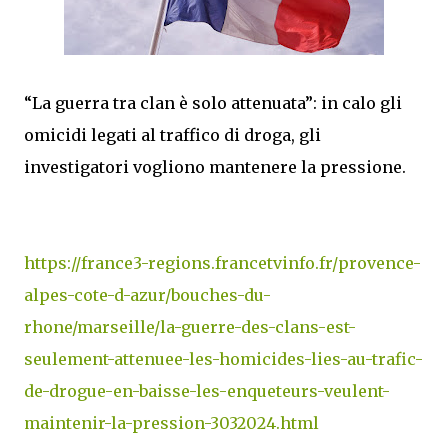
“La guerra tra clan è solo attenuata”: in calo gli
omicidi legati al traffico di droga, gli
investigatori vogliono mantenere la pressione.
https://france3-regions.francetvinfo.fr/provence-
alpes-cote-d-azur/bouches-du-
rhone/marseille/la-guerre-des-clans-est-
seulement-attenuee-les-homicides-lies-au-trafic-
de-drogue-en-baisse-les-enqueteurs-veulent-
maintenir-la-pression-3032024.html