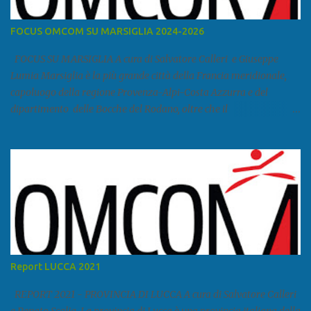
FOCUS OMCOM SU MARSIGLIA 2024-2026
FOCUS SU MARSIGLIA A cura di Salvatore Calleri e Giuseppe
Lumia Marsiglia è la più grande città della Francia meridionale,
capoluogo della regione Provenza-Alpi-Costa Azzurra e del
dipartimento delle Bocche del Rodano, oltre che il
primo porto della Francia, quarto del Mediterraneo e a livello
europeo. Ha 870 731 abitanti stimati nel 2021 e ben 1.895.600
come area metropolitana. Studiare quanto succede a Marsiglia è
molto importante per la geopolitica narcomafiosa perché
Marsiglia ha il porto in asse con la Corsica, Genova, Livorno e
Napoli e le banlieu gemellate con le periferie milanesi. Secondo il
rapporto della DCSA è uno dei principali scali del narcotraffico dal
sudamerica, in particolare Ecuador e Cile. Marsiglia è una città
multietnica, con un 40 per cento di islamici e nonostante questo e
Report LUCCA 2021
nonostante il forte tasso di criminalità che attira molti giovani,
emerge a prescindere dalla religione una forte identità ...
REPORT 2021 - PROVINCIA DI LUCCA A cura di Salvatore Calleri