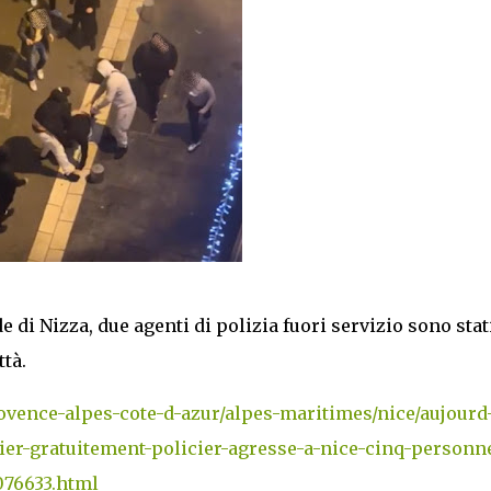
e di Nizza, due agenti di polizia fuori servizio sono stat
ttà.
rovence-alpes-cote-d-azur/alpes-maritimes/nice/aujourd
cier-gratuitement-policier-agresse-a-nice-cinq-personn
076633.html