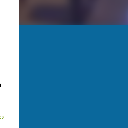
i
-
es-